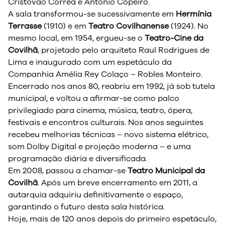
Cristóvão Corrêa e António Copeiro.
A sala transformou-se sucessivamente em
Hermínia
Terrasse
(1910) e em
Teatro Covilhanense
(1924). No
mesmo local, em 1954, ergueu-se o
Teatro-Cine da
Covilhã
, projetado pelo arquiteto Raul Rodrigues de
Lima e inaugurado com um espetáculo da
Companhia Amélia Rey Colaço – Robles Monteiro.
Encerrado nos anos 80, reabriu em 1992, já sob tutela
municipal, e voltou a afirmar-se como palco
privilegiado para cinema, música, teatro, ópera,
festivais e encontros culturais. Nos anos seguintes
recebeu melhorias técnicas – novo sistema elétrico,
som Dolby Digital e projeção moderna – e uma
programação diária e diversificada.
Em 2008, passou a chamar-se
Teatro Municipal da
Covilhã
. Após um breve encerramento em 2011, a
autarquia adquiriu definitivamente o espaço,
garantindo o futuro desta sala histórica.
Hoje, mais de 120 anos depois do primeiro espetáculo,