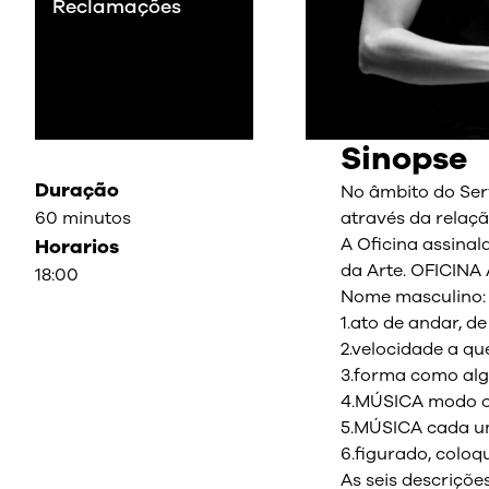
Reclamações
Sinopse
Duração
No âmbito do Se
60 minutos
através da relaçã
A Oficina assinal
Horarios
da Arte. OFICIN
18:00
Nome masculino:
1.ato de andar, d
2.velocidade a q
3.forma como alg
4.MÚSICA modo o
5.MÚSICA cada uma
6.figurado, coloq
As seis descriçõ