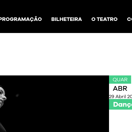
PROGRAMAÇÃO
BILHETEIRA
O TEATRO
C
QUAR
ABR
29 Abril 2
Danç