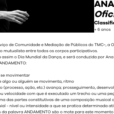
ANA
Ofi
Classif
+ 6 anos
rviço de Comunidade e Mediação de Públicos do TMC~, a
o mutualista entre todos os corpos participativos.
a assim o Dia Mundial da Dança, e será conduzida por Ana 
A ANDAMENTO:
e se movimentar
ue algo ou alguém se movimenta, ritmo
o (processo, ação, etc.) avança; prosseguimento, desenvo
u velocidade com que é executado um trecho ou uma pe
 das partes constitutivas de uma composição musical cícl
uial - nível ou intensidade a que se pratica determinada at
es da palavra ANDAMENTO são o mote para este momento d