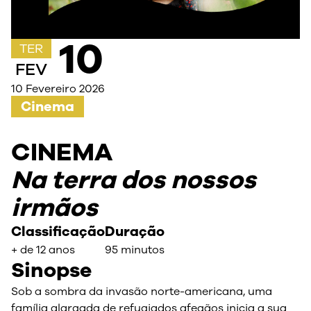
10
TER
FEV
10 Fevereiro 2026
Cinema
CINEMA
Na terra dos nossos
irmãos
Classificação
Duração
+ de 12 anos
95 minutos
Sinopse
Sob a sombra da invasão norte-americana, uma
família alargada de refugiados afegãos inicia a sua