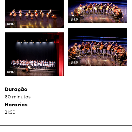
©SP
©SP
©SP
©SP
Duração
60 minutos
Horarios
21:30