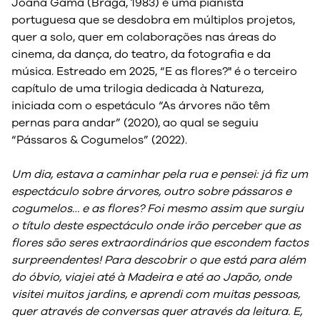
Joana Gama (Braga, 1983) é uma pianista
portuguesa que se desdobra em múltiplos projetos,
quer a solo, quer em colaborações nas áreas do
cinema, da dança, do teatro, da fotografia e da
música. Estreado em 2025, “E as flores?" é o terceiro
capítulo de uma trilogia dedicada à Natureza,
iniciada com o espetáculo “As árvores não têm
pernas para andar” (2020), ao qual se seguiu
“Pássaros & Cogumelos” (2022).
Um dia, estava a caminhar pela rua e pensei: já fiz um
espectáculo sobre árvores, outro sobre pássaros e
cogumelos… e as flores? Foi mesmo assim que surgiu
o título deste espectáculo onde irão perceber que as
flores são seres extraordinários que escondem factos
surpreendentes! Para descobrir o que está para além
do óbvio, viajei até à Madeira e até ao Japão, onde
visitei muitos jardins, e aprendi com muitas pessoas,
quer através de conversas quer através da leitura. E,