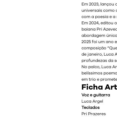
Em 2023, lançou 
universais como o
com a poesia e a
Em 2024, editou o
baiana Pri Azeve
abordagem única 
2025 foi um ano e
composição “Quem 
de janeiro, Luca
profundezas da s
No palco, Luca Ar
belíssimos poema
em trio e promete
Ficha Art
Voz e guitarra
Luca Argel
Teclados
Pri Prazeres