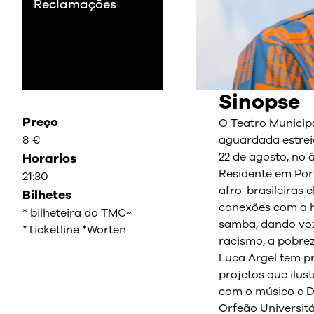
Reclamações
Sinopse
Preço
O Teatro Municipa
8 €
aguardada estreia
22 de agosto, no 
Horarios
Residente em Por
21:30
afro-brasileiras 
Bilhetes
conexões com a h
* bilheteira do TMC~
samba, dando voz
*Ticketline *Worten
racismo, a pobreza
Luca Argel tem p
projetos que ilu
com o músico e D
Orfeão Universitá