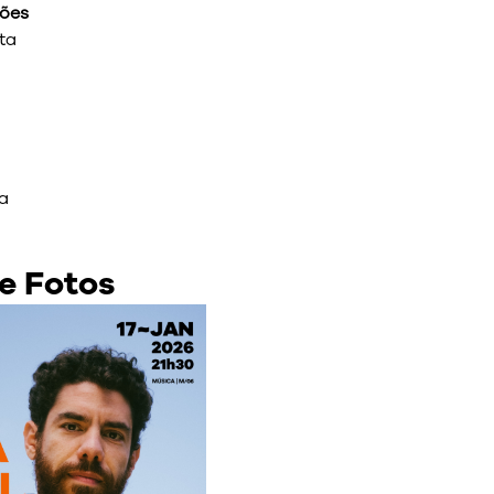
sões
ta
a
e Fotos