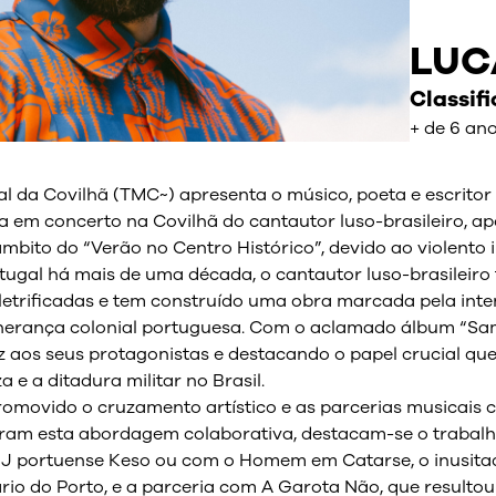
LUC
Classif
+ de 6 an
l da Covilhã (TMC~) apresenta o músico, poeta e escritor
 em concerto na Covilhã do cantautor luso-brasileiro, ap
âmbito do “Verão no Centro Histórico”, devido ao violento 
tugal há mais de uma década, o cantautor luso-brasileiro
eletrificadas e tem construído uma obra marcada pela int
erança colonial portuguesa. Com o aclamado álbum “Samba 
 aos seus protagonistas e destacando o papel crucial qu
 e a ditadura militar no Brasil.
romovido o cruzamento artístico e as parcerias musicais 
stram esta abordagem colaborativa, destacam-se o trabal
J portuense Keso ou com o Homem em Catarse, o inusita
rio do Porto, e a parceria com A Garota Não, que resulto