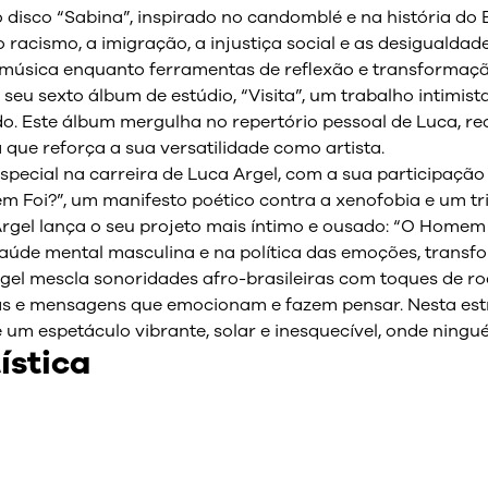
o disco “Sabina”, inspirado no candomblé e na história d
 racismo, a imigração, a injustiça social e as desigualda
 música enquanto ferramentas de reflexão e transformação
 seu sexto álbum de estúdio, “Visita”, um trabalho intimista
do. Este álbum mergulha no repertório pessoal de Luca,
que reforça a sua versatilidade como artista.
special na carreira de Luca Argel, com a sua participaçã
Foi?”, um manifesto poético contra a xenofobia e um tribu
 Argel lança o seu projeto mais íntimo e ousado: “O Home
aúde mental masculina e na política das emoções, transfo
gel mescla sonoridades afro-brasileiras com toques de ro
s e mensagens que emocionam e fazem pensar. Nesta estr
 um espetáculo vibrante, solar e inesquecível, onde ningué
ística